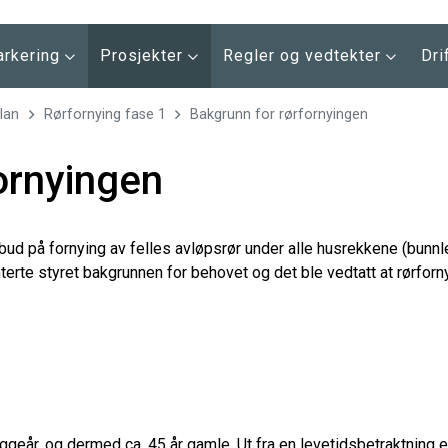
arkering
Prosjekter
Regler og vedtekter
Dri
plan
Rørfornying fase 1
Bakgrunn for rørfornyingen
ornyingen
ilbud på fornying av felles avløpsrør under alle husrekkene (bunn
erte styret bakgrunnen for behovet og det ble vedtatt at rørforny
ggeår, og dermed ca. 45 år gamle. Ut fra en levetidsbetraktning er