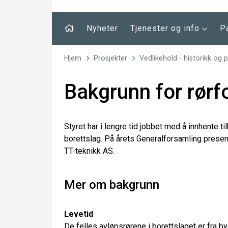
Nyheter
Tjenester og info
P
Hjem
Prosjekter
Vedlikehold - historikk og 
Bakgrunn for rørf
Styret har i lengre tid jobbet med å innhente t
borettslag. På årets Generalforsamling present
TT-teknikk AS.
Mer om bakgrunn
Levetid
De felles avløpsrørene i borettslaget er fra by