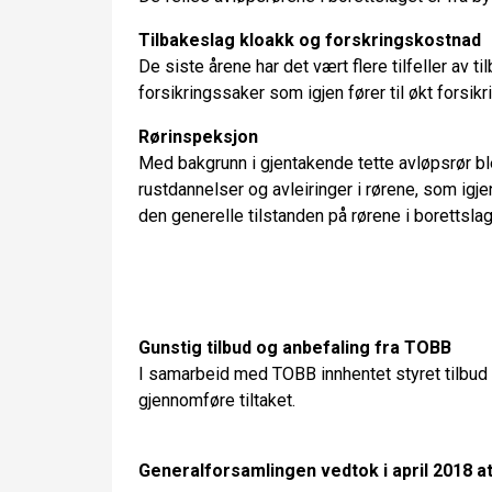
Tilbakeslag kloakk og forskringskostnad
De siste årene har det vært flere tilfeller av ti
forsikringssaker som igjen fører til økt forsik
Rørinspeksjon
Med bakgrunn i gjentakende tette avløpsrør ble
rustdannelser og avleiringer i rørene, som igjen 
den generelle tilstanden på rørene i borettslag
Gunstig tilbud og anbefaling fra TOBB
I samarbeid med TOBB innhentet styret tilbud p
gjennomføre tiltaket.
Generalforsamlingen vedtok i april 2018 a