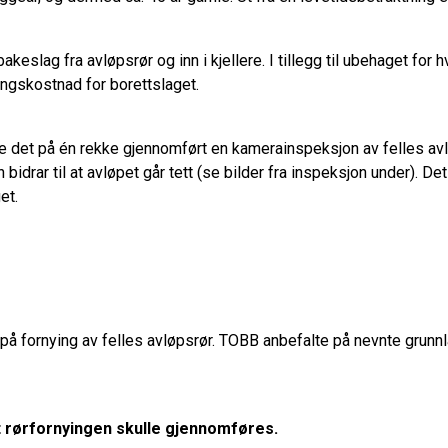
lbakeslag fra avløpsrør og inn i kjellere. I tillegg til ubehaget for 
ringskostnad for borettslaget.
 det på én rekke gjennomført en kamerainspeksjon av felles avløp
bidrar til at avløpet går tett (se bilder fra inspeksjon under). Det 
et.
å fornying av felles avløpsrør. TOBB anbefalte på nevnte grunnla
t rørfornyingen skulle gjennomføres.