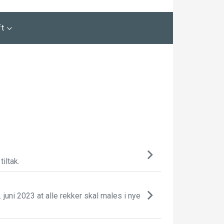
ft
iltak.
uni 2023 at alle rekker skal males i nye