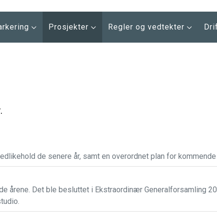
arkering
Prosjekter
Regler og vedtekter
Dri
.
vedlikehold de senere år, samt en overordnet plan for kommende t
rene. Det ble besluttet i Ekstraordinær Generalforsamling 20. j
studio.