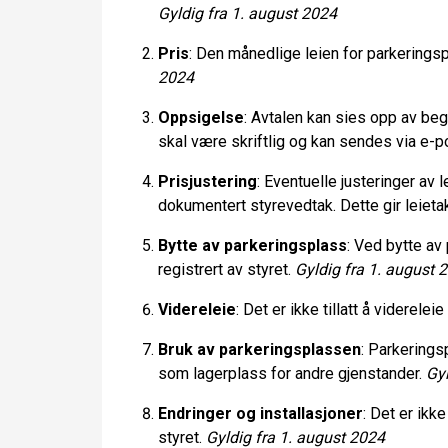
Gyldig fra 1. august 2024
Pris
: Den månedlige leien for parkeringsp
2024
Oppsigelse
: Avtalen kan sies opp av be
skal være skriftlig og kan sendes via e-p
Prisjustering
: Eventuelle justeringer av
dokumentert styrevedtak. Dette gir leietaker
Bytte av parkeringsplass
: Ved bytte av 
registrert av styret.
Gyldig fra 1. august 
Videreleie
: Det er ikke tillatt å viderel
Bruk av parkeringsplassen
: Parkerings
som lagerplass for andre gjenstander.
Gyl
Endringer og installasjoner
: Det er ikk
styret.
Gyldig fra 1. august 2024