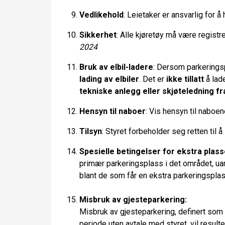
Vedlikehold
: Leietaker er ansvarlig for 
Sikkerhet
: Alle kjøretøy må være registre
2024
Bruk av elbil-ladere
: Dersom parkeringsp
lading av elbiler
. Det er
ikke tillatt
å lade
tekniske anlegg eller skjøteledning fr
Hensyn til naboer
: Vis hensyn til naboe
Tilsyn
: Styret forbeholder seg retten ti
Spesielle betingelser for ekstra plass
primær parkeringsplass i det området, uan
blant de som får en ekstra parkeringspla
Misbruk av gjesteparkering:
Misbruk av gjesteparkering, definert so
periode uten avtale med styret, vil result