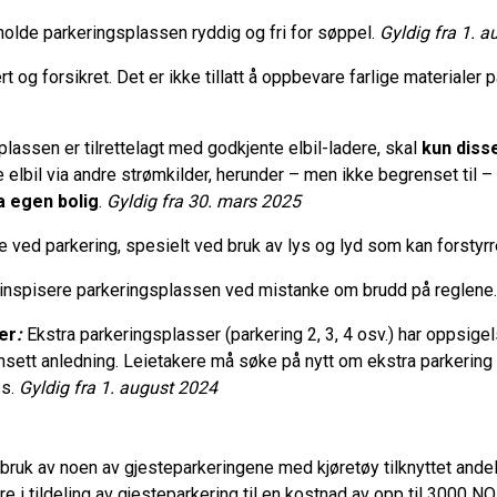
å holde parkeringsplassen ryddig og fri for søppel.
Gyldig fra 1. 
rt og forsikret. Det er ikke tillatt å oppbevare farlige materiale
lassen er tilrettelagt med godkjente elbil-ladere, skal
kun disse
 elbil via andre strømkilder, herunder – men ikke begrenset til –
a egen bolig
.
Gyldig fra 30. mars 2025
ne ved parkering, spesielt ved bruk av lys og lyd som kan forstyr
l å inspisere parkeringsplassen ved mistanke om brudd på reglene
er
:
Ekstra parkeringsplasser (parkering 2, 3, 4 osv.) har oppsige
sett anledning. Leietakere må søke på nytt om ekstra parkering 
ss.
Gyldig fra 1. august 2024
m bruk av noen av gjesteparkeringene med
kjøretøy tilknyttet ande
ere i tildeling av gjesteparkering til en kostnad av opp til 3000 