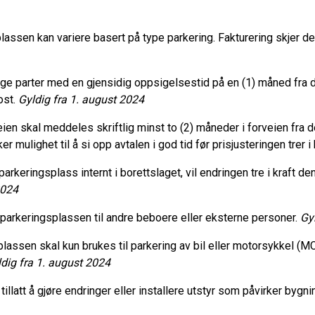
lassen kan variere basert på type parkering. Fakturering skjer d
gge parter med en gjensidig oppsigelsestid på en (1) måned fra
ost.
Gyldig fra 1. august 2024
 leien skal meddeles skriftlig minst to (2) måneder i forveien fra
 mulighet til å si opp avtalen i god tid før prisjusteringen trer i 
parkeringsplass internt i borettslaget, vil endringen tre i kraft d
2024
eie parkeringsplassen til andre beboere eller eksterne personer.
Gy
plassen skal kun brukes til parkering av bil eller motorsykkel (MC
dig fra 1. august 2024
e tillatt å gjøre endringer eller installere utstyr som påvirker b