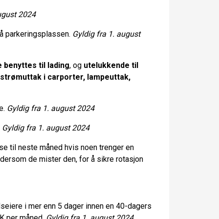
august 2024
r på parkeringsplassen.
Gyldig fra 1. august
 benyttes til lading
, og
utelukkende til
strømuttak i carporter, lampeuttak,
re.
Gyldig fra 1. august 2024
.
Gyldig fra 1. august 2024
lse til neste måned hvis noen trenger en
dersom de mister den, for å sikre rotasjon
lseiere
i mer enn 5 dager innen en 40-dagers
NOK per måned.
Gyldig fra 1. august 2024.