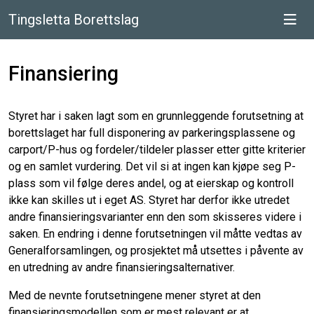
Tingsletta Borettslag
Finansiering
Styret har i saken lagt som en grunnleggende forutsetning at
borettslaget har full disponering av parkeringsplassene og
carport/P-hus og fordeler/tildeler plasser etter gitte kriterier
og en samlet vurdering. Det vil si at ingen kan kjøpe seg P-
plass som vil følge deres andel, og at eierskap og kontroll
ikke kan skilles ut i eget AS. Styret har derfor ikke utredet
andre finansieringsvarianter enn den som skisseres videre i
saken. En endring i denne forutsetningen vil måtte vedtas av
Generalforsamlingen, og prosjektet må utsettes i påvente av
en utredning av andre finansieringsalternativer.
Med de nevnte forutsetningene mener styret at den
finansieringsmodellen som er mest relevant er at